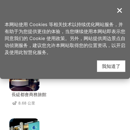
跳
到
導覽
关闭
主
桃园观光导览网
首页
>
想去的地方
>
住宿
>
青隅民宿
要
本网站使用 Cookies 等相关技术以持续优化网站服务，并
内
有助于为您提供更佳的体验，当您继续使用本网站即表示您
容
同意我们的 Cookie 使用政策。另外，网站提供周边景点自
青隅民宿 周边住宿
区
动侦测服务，建议您允许本网站取得您的位置资讯，以开启
块
及使用此智慧化服务。
共有 132 间店家
我知道了
長緹都會商務旅館
8.68 公里