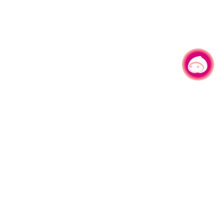
有事问小桃，一起游桃园
330206 桃园市桃园区县府路1号
电话：(03)332-2101#6209
服务时间：週一至週五
上午8:00至12:00 下午13:00至17:00