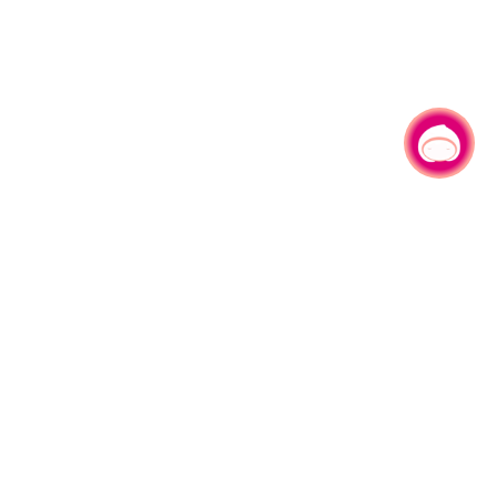
有事问小桃，一起游桃园
330206 桃园市桃园区县府路1号
电话：(03)332-2101#6209
服务时间：週一至週五
上午8:00至12:00 下午13:00至17:00