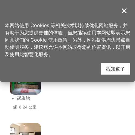
跳
到
導覽
关闭
主
桃园观光导览网
首页
>
想去的地方
>
住宿
>
青隅民宿
要
本网站使用 Cookies 等相关技术以持续优化网站服务，并
内
有助于为您提供更佳的体验，当您继续使用本网站即表示您
容
同意我们的 Cookie 使用政策。另外，网站提供周边景点自
青隅民宿 周边住宿
区
动侦测服务，建议您允许本网站取得您的位置资讯，以开启
块
及使用此智慧化服务。
共有 132 间店家
我知道了
桂冠旅館
8.24 公里