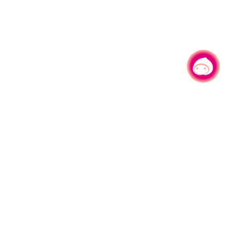
有事问小桃，一起游桃园
|
330206 桃园市桃园区县府路1号
电话：(03)332-2101#6209
服务时间：週一至週五
上午8:00至12:00 下午13:00至17:00