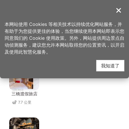
跳
到
導覽
关闭
主
桃园观光导览网
首页
>
想去的地方
>
住宿
>
千塘行旅
要
本网站使用 Cookies 等相关技术以持续优化网站服务，并
内
有助于为您提供更佳的体验，当您继续使用本网站即表示您
容
同意我们的 Cookie 使用政策。另外，网站提供周边景点自
千塘行旅 周边住宿
区
动侦测服务，建议您允许本网站取得您的位置资讯，以开启
块
及使用此智慧化服务。
共有 138 间店家
我知道了
三橋渡假旅店
7.7 公里