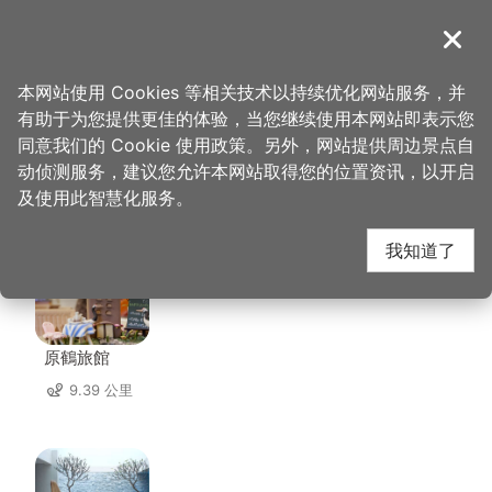
跳
到
導覽
关闭
主
桃园观光导览网
首页
>
想去的地方
>
住宿
>
千塘行旅
要
本网站使用 Cookies 等相关技术以持续优化网站服务，并
内
有助于为您提供更佳的体验，当您继续使用本网站即表示您
容
同意我们的 Cookie 使用政策。另外，网站提供周边景点自
千塘行旅 周边住宿
区
动侦测服务，建议您允许本网站取得您的位置资讯，以开启
块
及使用此智慧化服务。
共有 138 间店家
我知道了
原鶴旅館
9.39 公里