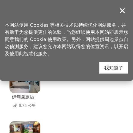
跳
到
導覽
关闭
主
桃园观光导览网
首页
>
想去的地方
>
住宿
>
千塘行旅
要
本网站使用 Cookies 等相关技术以持续优化网站服务，并
内
有助于为您提供更佳的体验，当您继续使用本网站即表示您
容
同意我们的 Cookie 使用政策。另外，网站提供周边景点自
千塘行旅 周边住宿
区
动侦测服务，建议您允许本网站取得您的位置资讯，以开启
块
及使用此智慧化服务。
共有 138 间店家
我知道了
伊甸園旅店
6.75 公里