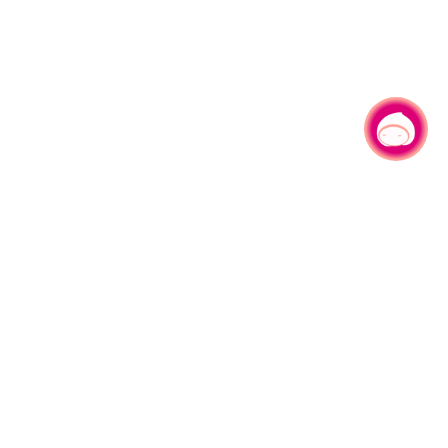
有事问小桃，一起游桃园
|
330206 桃园市桃园区县府路1号
电话：(03)332-2101#6209
服务时间：週一至週五
上午8:00至12:00 下午13:00至17:00