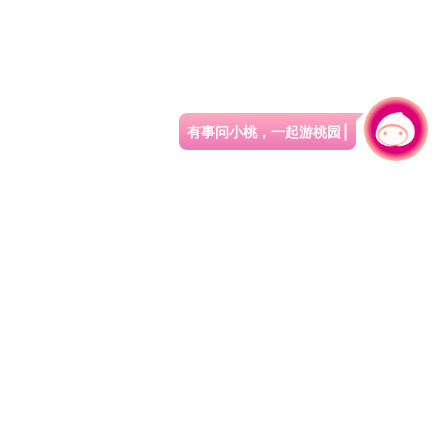
有事问小桃，一起游桃园
|
330206 桃园市桃园区县府路1号
电话：(03)332-2101#6209
服务时间：週一至週五
上午8:00至12:00 下午13:00至17:00