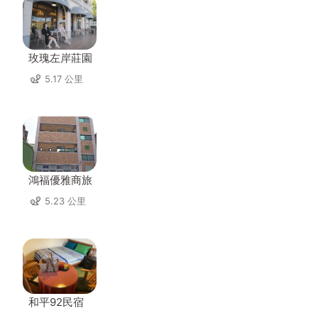
玫瑰左岸莊園
5.17 公里
鴻福優雅商旅
5.23 公里
和平92民宿