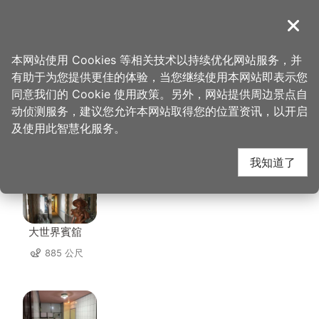
跳
到
導覽
关闭
主
桃园观光导览网
首页
>
想去的地方
>
住宿
>
千塘行旅
要
本网站使用 Cookies 等相关技术以持续优化网站服务，并
内
有助于为您提供更佳的体验，当您继续使用本网站即表示您
容
同意我们的 Cookie 使用政策。另外，网站提供周边景点自
千塘行旅 周边住宿
区
动侦测服务，建议您允许本网站取得您的位置资讯，以开启
块
及使用此智慧化服务。
共有 138 间店家
我知道了
大世界賓舘
885 公尺