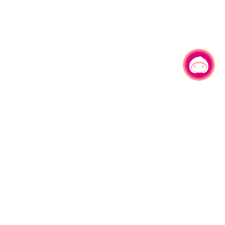
有事问小桃，一起游桃园
330206 桃园市桃园区县府路1号
电话：(03)332-2101#6209
服务时间：週一至週五
上午8:00至12:00 下午13:00至17:00