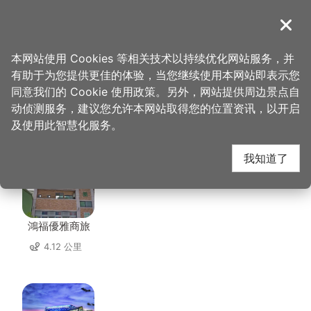
跳
到
導覽
关闭
主
桃园观光导览网
首页
>
想去的地方
>
住宿
>
贝多芬旅馆
要
本网站使用 Cookies 等相关技术以持续优化网站服务，并
内
有助于为您提供更佳的体验，当您继续使用本网站即表示您
容
同意我们的 Cookie 使用政策。另外，网站提供周边景点自
贝多芬旅馆 周边住宿
区
动侦测服务，建议您允许本网站取得您的位置资讯，以开启
块
及使用此智慧化服务。
共有 104 间店家
我知道了
鴻福優雅商旅
4.12 公里