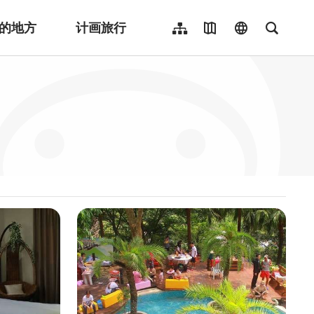
的地方
计画旅行
网站导览
地图导览
language
全文检
繁體中文
English
日本語
한국어
Indonesia
ไทย
Người việt nam