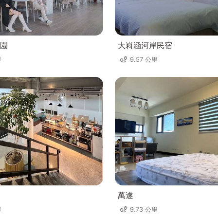
園
大嵙涵河岸民宿
里
9.57 公里
萬遂
里
9.73 公里