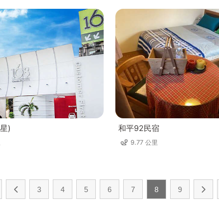
星)
和平92民宿
里
9.77 公里
3
4
5
6
7
8
9