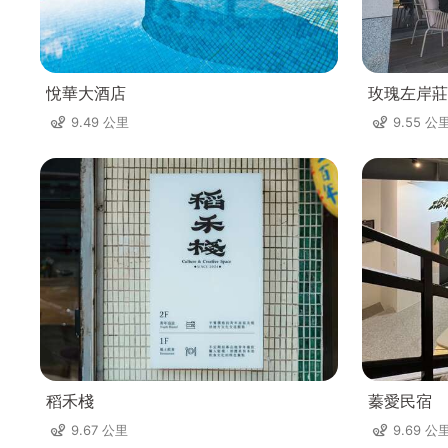
悅華大酒店
玫瑰左岸莊
9.49 公里
9.55 公
稻禾棧
蓁愛民宿
9.67 公里
9.69 公