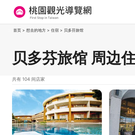
跳
到
主
要
桃园观光导览网
:::
首页
>
想去的地方
>
住宿
>
贝多芬旅馆
内
容
区
贝多芬旅馆 周边
块
共有 104 间店家