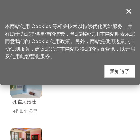
跳
到
導覽
关闭
主
桃园观光导览网
首页
>
想去的地方
>
住宿
>
贝多芬旅馆
要
本网站使用 Cookies 等相关技术以持续优化网站服务，并
内
有助于为您提供更佳的体验，当您继续使用本网站即表示您
容
同意我们的 Cookie 使用政策。另外，网站提供周边景点自
贝多芬旅馆 周边住宿
区
动侦测服务，建议您允许本网站取得您的位置资讯，以开启
块
及使用此智慧化服务。
共有 104 间店家
我知道了
孔雀大旅社
8.41 公里