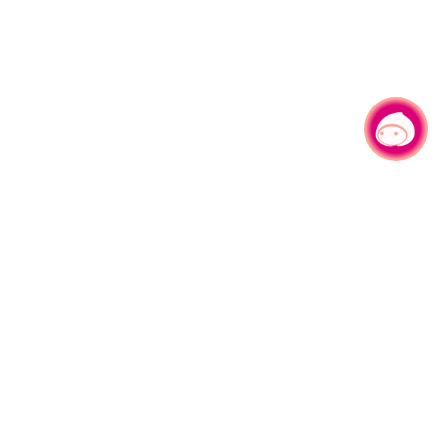
有事问小桃，一起游桃园
|
330206 桃园市桃园区县府路1号
电话：(03)332-2101#6209
服务时间：週一至週五
上午8:00至12:00 下午13:00至17:00