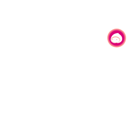
有事问小桃，一起游桃园
|
330206 桃园市桃园区县府路1号
电话：(03)332-2101#6209
服务时间：週一至週五
上午8:00至12:00 下午13:00至17:00