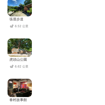
張厝步道
6.52 公里
虎頭山公園
6.62 公里
眷村故事館