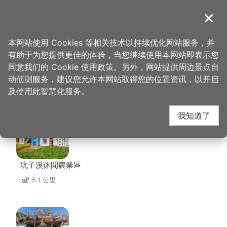
跳
到
導覽
关闭
主
桃园观光导览网
首页
>
想去的地方
>
住宿
>
悦徕舘
要
本网站使用 Cookies 等相关技术以持续优化网站服务，并
内
有助于为您提供更佳的体验，当您继续使用本网站即表示您
容
同意我们的 Cookie 使用政策。另外，网站提供周边景点自
悦徕舘 周边景点
区
动侦测服务，建议您允许本网站取得您的位置资讯，以开启
块
及使用此智慧化服务。
共有 69 处景点
我知道了
坑子溪休閒農業區
5.1 公里