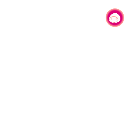
有事问小桃，一起游桃园
330206 桃园市桃园区县府路1号
电话：(03)332-2101#6209
服务时间：週一至週五
上午8:00至12:00 下午13:00至17:00
网站导览