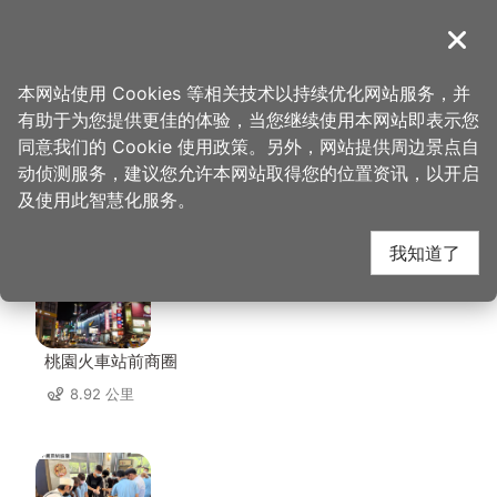
跳
到
導覽
关闭
主
桃园观光导览网
首页
>
想去的地方
>
住宿
>
悦徕舘
要
本网站使用 Cookies 等相关技术以持续优化网站服务，并
内
有助于为您提供更佳的体验，当您继续使用本网站即表示您
容
同意我们的 Cookie 使用政策。另外，网站提供周边景点自
悦徕舘 周边景点
区
动侦测服务，建议您允许本网站取得您的位置资讯，以开启
块
及使用此智慧化服务。
共有 69 处景点
我知道了
桃園火車站前商圈
8.92 公里