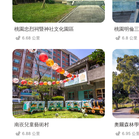
桃園忠烈祠暨神社文化園區
桃園明倫三
6.68 公里
6.8 公里
南崁兒童藝術村
奧爾森林學
6.88 公里
6.95 公