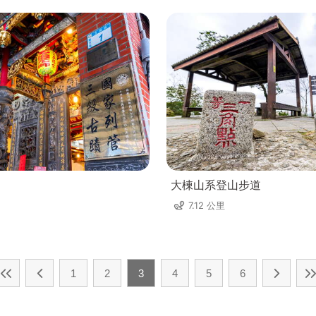
大棟山系登山步道
7.12 公里
1
2
3
4
5
6