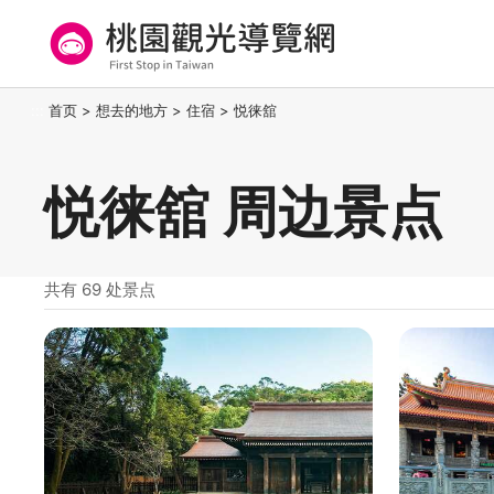
跳
到
主
要
桃园观光导览网
:::
首页
>
想去的地方
>
住宿
>
悦徕舘
内
容
区
悦徕舘 周边景点
块
共有 69 处景点