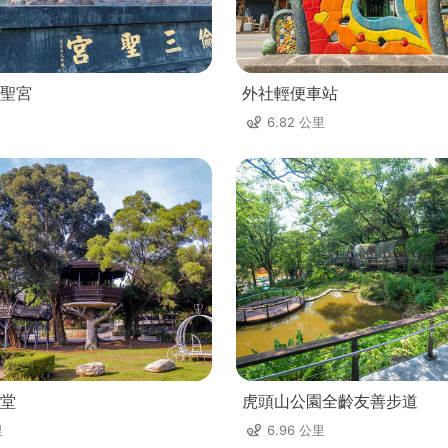
聖宮
外社輕便車站
6.82 公里
堂
虎頭山公園全齡友善步道
里
6.96 公里