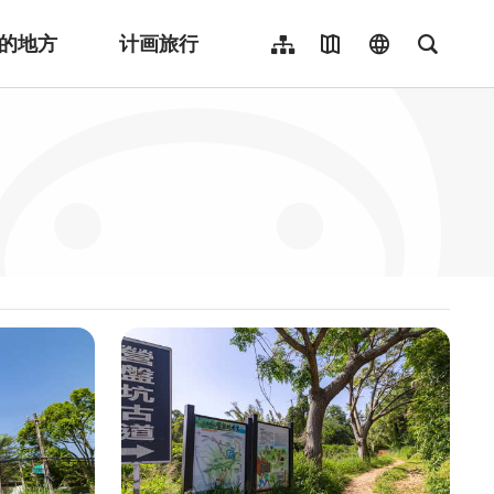
的地方
计画旅行
网站导览
地图导览
language
全文检
繁體中文
English
日本語
한국어
Indonesia
ไทย
Người việt nam