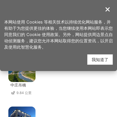
跳
到
導覽
关闭
主
桃园观光导览网
首页
>
想去的地方
>
住宿
>
中正美学饭店
要
本网站使用 Cookies 等相关技术以持续优化网站服务，并
内
有助于为您提供更佳的体验，当您继续使用本网站即表示您
容
同意我们的 Cookie 使用政策。另外，网站提供周边景点自
中正美学饭店 周边景点
区
动侦测服务，建议您允许本网站取得您的位置资讯，以开启
块
及使用此智慧化服务。
共有 126 处景点
我知道了
中庄吊橋
9.84 公里