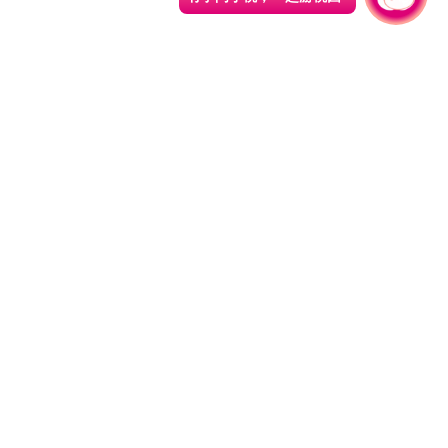
330206 桃园市桃园区县府路1号
电话：(03)332-2101#6209
服务时间：週一至週五
上午8:00至12:00 下午13:00至17:00
网站导览
资讯安全政策
隐私权政策