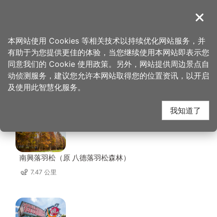
跳
到
導覽
关闭
主
桃园观光导览网
首页
>
想去的地方
>
住宿
>
中正美学饭店
要
本网站使用 Cookies 等相关技术以持续优化网站服务，并
内
有助于为您提供更佳的体验，当您继续使用本网站即表示您
容
同意我们的 Cookie 使用政策。另外，网站提供周边景点自
中正美学饭店 周边景点
区
动侦测服务，建议您允许本网站取得您的位置资讯，以开启
块
及使用此智慧化服务。
共有 126 处景点
我知道了
南興落羽松（原 八德落羽松森林）
7.47 公里