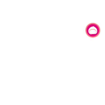
有事问小桃，一起游桃园
330206 桃园市桃园区县府路1号
电话：(03)332-2101#6209
服务时间：週一至週五
上午8:00至12:00 下午13:00至17:00