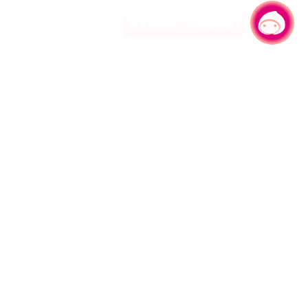
有事问小桃，一起游桃园
330206 桃园市桃园区县府路1号
电话：(03)332-2101#6209
服务时间：週一至週五
上午8:00至12:00 下午13:00至17:00
网站导览
资讯安全政策