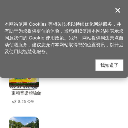
跳
到
導覽
关闭
主
桃园观光导览网
首页
>
想去的地方
>
住宿
>
中正美学饭店
要
本网站使用 Cookies 等相关技术以持续优化网站服务，并
内
有助于为您提供更佳的体验，当您继续使用本网站即表示您
容
同意我们的 Cookie 使用政策。另外，网站提供周边景点自
中正美学饭店 周边景点
区
动侦测服务，建议您允许本网站取得您的位置资讯，以开启
块
及使用此智慧化服务。
共有 126 处景点
我知道了
東和音樂體驗館
8.25 公里