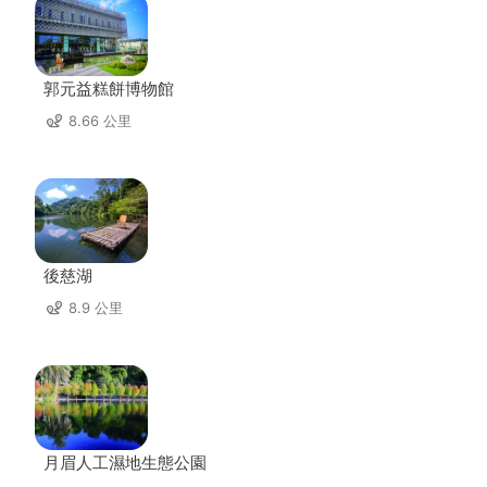
郭元益糕餅博物館
8.66 公里
後慈湖
8.9 公里
月眉人工濕地生態公園