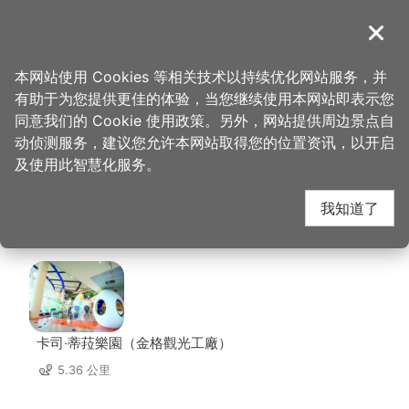
跳
到
導覽
关闭
主
桃园观光导览网
首页
>
想去的地方
>
住宿
>
福容大饭店-桃园店
要
本网站使用 Cookies 等相关技术以持续优化网站服务，并
内
有助于为您提供更佳的体验，当您继续使用本网站即表示您
容
福容大饭店-桃园店 周
同意我们的 Cookie 使用政策。另外，网站提供周边景点自
区
动侦测服务，建议您允许本网站取得您的位置资讯，以开启
块
及使用此智慧化服务。
边景点
我知道了
共有 111 处景点
卡司‧蒂菈樂園（金格觀光工廠）
5.36 公里