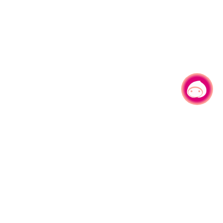
有事问小桃，一起游桃园
330206 桃园市桃园区县府路1号
电话：(03)332-2101#6209