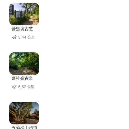
營盤坑古道
5.44 公里
蕃社嶺古道
5.67 公里
五酒桶山步道