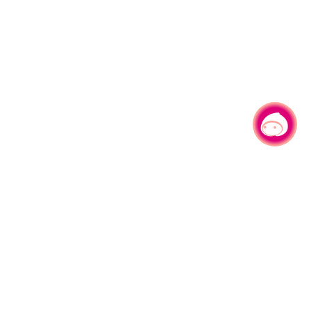
有事问小桃，一起游桃园
330206 桃园市桃园区县府路1号
电话：(03)332-2101#6209