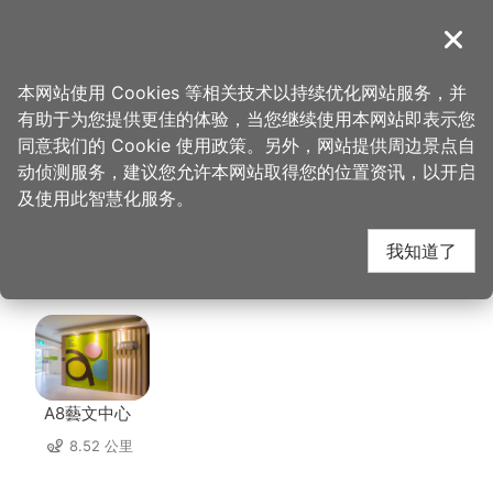
跳
到
導覽
关闭
主
桃园观光导览网
首页
>
想去的地方
>
住宿
>
福容大饭店-桃园店
要
本网站使用 Cookies 等相关技术以持续优化网站服务，并
内
有助于为您提供更佳的体验，当您继续使用本网站即表示您
容
福容大饭店-桃园店 周
同意我们的 Cookie 使用政策。另外，网站提供周边景点自
区
动侦测服务，建议您允许本网站取得您的位置资讯，以开启
块
及使用此智慧化服务。
边景点
我知道了
共有 111 处景点
A8藝文中心
8.52 公里