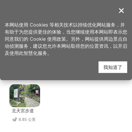
跳
到
導覽
关闭
主
桃园观光导览网
首页
>
想去的地方
>
住宿
>
福容大饭店-桃园店
要
本网站使用 Cookies 等相关技术以持续优化网站服务，并
内
有助于为您提供更佳的体验，当您继续使用本网站即表示您
容
福容大饭店-桃园店 周
同意我们的 Cookie 使用政策。另外，网站提供周边景点自
区
动侦测服务，建议您允许本网站取得您的位置资讯，以开启
块
及使用此智慧化服务。
边景点
我知道了
共有 111 处景点
北天宮步道
8.85 公里