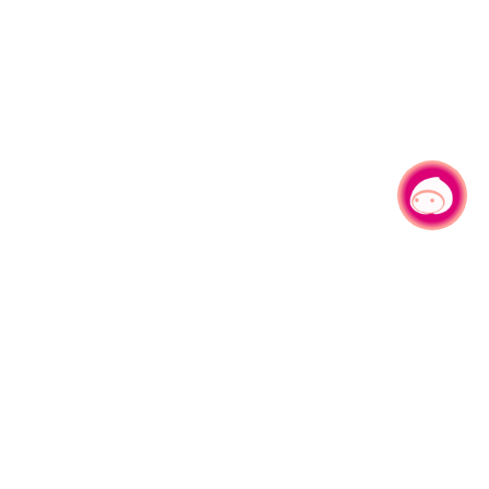
有事问小桃，一起游桃园
330206 桃园市桃园区县府路1号
电话：(03)332-2101#6209