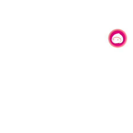
有事问小桃，一起游桃园
|
330206 桃园市桃园区县府路1号
电话：(03)332-2101#6209
服务时间：週一至週五
上午8:00至12:00 下午13:00至17:00