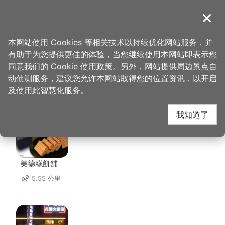
跳
到
導覽
关闭
主
桃园观光导览网
首页
>
想去的地方
>
住宿
>
爱多顶级会馆
要
本网站使用 Cookies 等相关技术以持续优化网站服务，并
内
有助于为您提供更佳的体验，当您继续使用本网站即表示您
容
同意我们的 Cookie 使用政策。另外，网站提供周边景点自
爱多顶级会馆 周边店家
区
动侦测服务，建议您允许本网站取得您的位置资讯，以开启
块
及使用此智慧化服务。
共有 190 间店家
我知道了
美德糕餅舖
5.55 公里