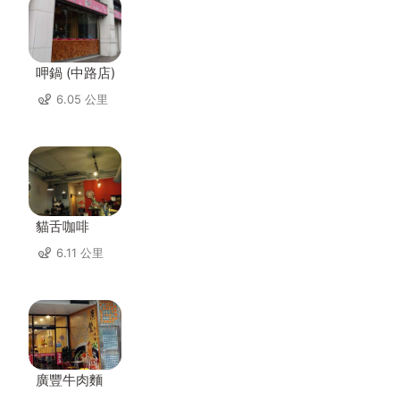
呷鍋 (中路店)
6.05 公里
貓舌咖啡
6.11 公里
廣豐牛肉麵