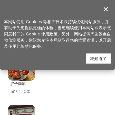
跳
到
導覽
关闭
主
桃园观光导览网
首页
>
想去的地方
>
住宿
>
爱多顶级会馆
要
本网站使用 Cookies 等相关技术以持续优化网站服务，并
内
有助于为您提供更佳的体验，当您继续使用本网站即表示您
容
同意我们的 Cookie 使用政策。另外，网站提供周边景点自
爱多顶级会馆 周边店家
区
动侦测服务，建议您允许本网站取得您的位置资讯，以开启
块
及使用此智慧化服务。
共有 190 间店家
我知道了
胖子肉鬆
6.15 公里