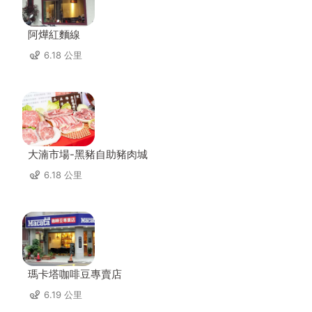
阿燁紅麵線
6.18 公里
大湳市場-黑豬自助豬肉城
6.18 公里
瑪卡塔咖啡豆專賣店
6.19 公里