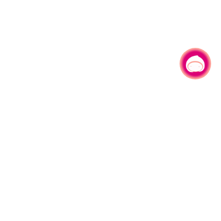
有事问小桃，一起游桃园
330206 桃园市桃园区县府路1号
电话：(03)332-2101#6209
服务时间：週一至週五
上午8:00至12:00 下午13:00至17:00