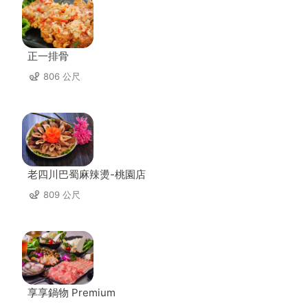
正一排骨
806 公尺
老四川巴蜀麻辣燙-桃園店
809 公尺
享享鍋物 Premium