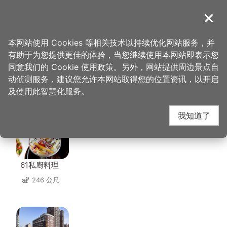
跳
到
導覽
关闭
主
桃园观光导览网
首页
>
想去的地方
>
住宿
>
爱多顶级会馆
要
本网站使用 Cookies 等相关技术以持续优化网站服务，并
内
有助于为您提供更佳的体验，当您继续使用本网站即表示您
容
同意我们的 Cookie 使用政策。另外，网站提供周边景点自
爱多顶级会馆 周边店家
区
动侦测服务，建议您允许本网站取得您的位置资讯，以开启
块
及使用此智慧化服务。
共有 190 间店家
我知道了
61私廚料理
246 公尺