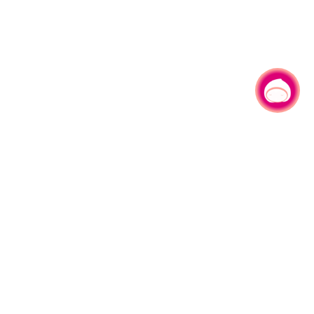
有事问小桃，一起游桃园
330206 桃园市桃园区县府路1号
电话：(03)332-2101#6209
服务时间：週一至週五
上午8:00至12:00 下午13:00至17:00