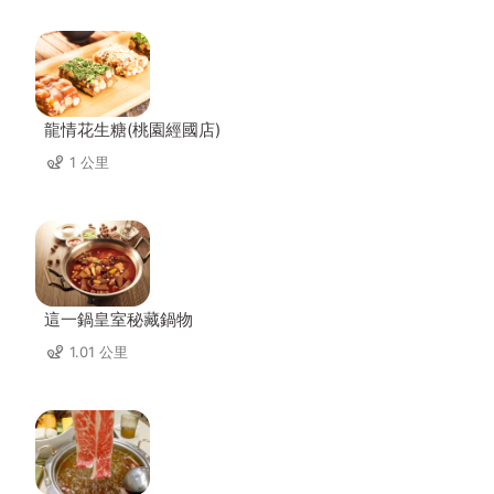
龍情花生糖(桃園經國店)
1 公里
這一鍋皇室秘藏鍋物
1.01 公里