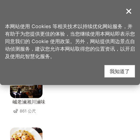
跳
到
導覽
关闭
主
桃园观光导览网
首页
>
想去的地方
>
住宿
>
爱多顶级会馆
要
本网站使用 Cookies 等相关技术以持续优化网站服务，并
内
有助于为您提供更佳的体验，当您继续使用本网站即表示您
容
同意我们的 Cookie 使用政策。另外，网站提供周边景点自
爱多顶级会馆 周边店家
区
动侦测服务，建议您允许本网站取得您的位置资讯，以开启
块
及使用此智慧化服务。
共有 190 间店家
我知道了
峸老滷湘川滷味
861 公尺