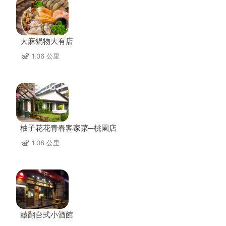
大麻鍋物大有店
1.06 公里
柚子花花青春客家菜─桃園店
1.08 公里
囍翻台式小酒館