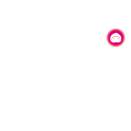
有事问小桃，一起游桃园
330206 桃园市桃园区县府路1号
电话：(03)332-2101#6209
服务时间：週一至週五
上午8:00至12:00 下午13:00至17:00