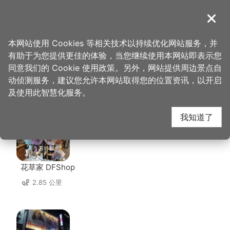
跳
到
導覽
关闭
主
桃园观光导览网
首页
>
想去的地方
>
住宿
>
爱多顶级会馆
要
本网站使用 Cookies 等相关技术以持续优化网站服务，并
内
有助于为您提供更佳的体验，当您继续使用本网站即表示您
容
同意我们的 Cookie 使用政策。另外，网站提供周边景点自
爱多顶级会馆 周边店家
区
动侦测服务，建议您允许本网站取得您的位置资讯，以开启
块
及使用此智慧化服务。
共有 190 间店家
我知道了
花草家 DFShop
2.85 公里