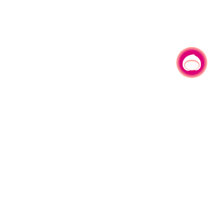
有事问小桃，一起游桃园
330206 桃园市桃园区县府路1号
电话：(03)332-2101#6209
服务时间：週一至週五
上午8:00至12:00 下午13:00至17:00