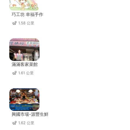
巧工坊 幸福手作
1.58 公里
滿滿客家菜館
1.61 公里
興國市場-源豐生鮮
1.62 公里