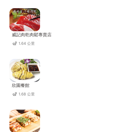
威記肉乾肉鬆專賣店
1.64 公里
欣園餐館
1.68 公里