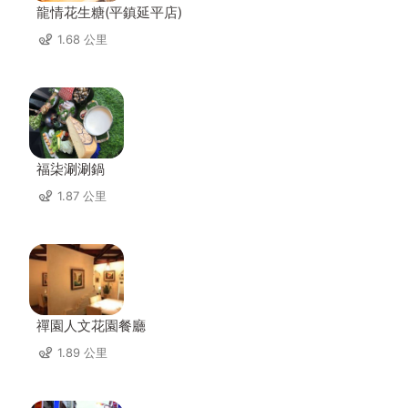
龍情花生糖(平鎮延平店)
1.68 公里
福柒涮涮鍋
1.87 公里
禪園人文花園餐廳
1.89 公里