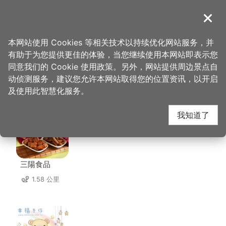
跳
到
導覽
关闭
主
桃园观光导览网
首页
>
想去的地方
>
住宿
>
三扬精品商旅
要
本网站使用 Cookies 等相关技术以持续优化网站服务，并
内
有助于为您提供更佳的体验，当您继续使用本网站即表示您
容
同意我们的 Cookie 使用政策。另外，网站提供周边景点自
三扬精品商旅 周边店家
区
动侦测服务，建议您允许本网站取得您的位置资讯，以开启
块
及使用此智慧化服务。
共有 209 间店家
我知道了
三陽食品
1.58 公里