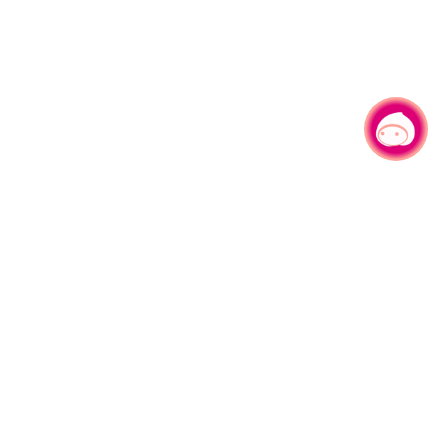
有事问小桃，一起游桃园
|
330206 桃园市桃园区县府路1号
电话：(03)332-2101#6209
服务时间：週一至週五
上午8:00至12:00 下午13:00至17:00