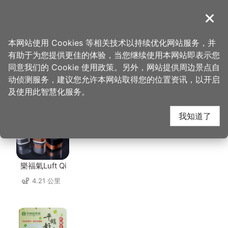
跳
到
導覽
关闭
主
桃园观光导览网
首页
>
想去的地方
>
住宿
>
三扬精品商旅
要
本网站使用 Cookies 等相关技术以持续优化网站服务，并
内
有助于为您提供更佳的体验，当您继续使用本网站即表示您
容
同意我们的 Cookie 使用政策。另外，网站提供周边景点自
三扬精品商旅 周边店家
区
动侦测服务，建议您允许本网站取得您的位置资讯，以开启
块
及使用此智慧化服务。
共有 209 间店家
我知道了
樂福氣Luft Qi
4.21 公里