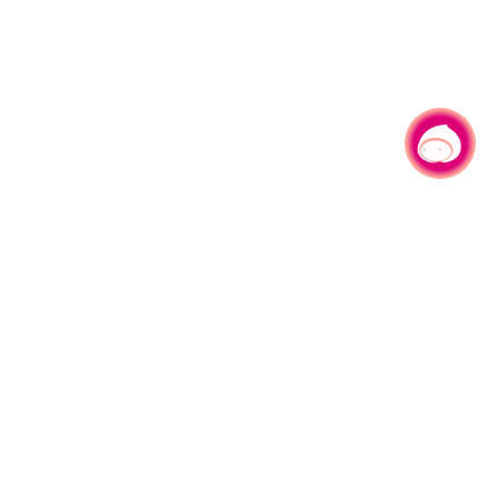
有事问小桃，一起游桃园
|
330206 桃园市桃园区县府路1号
电话：(03)332-2101#6209
服务时间：週一至週五
上午8:00至12:00 下午13:00至17:00