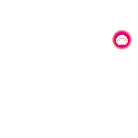
有事问小桃，一起游桃园
330206 桃园市桃园区县府路1号
电话：(03)332-2101#6209
服务时间：週一至週五
上午8:00至12:00 下午13:00至17:00