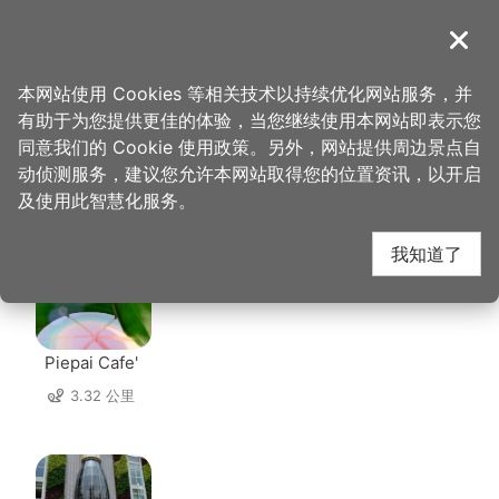
跳
到
導覽
关闭
主
桃园观光导览网
首页
>
想去的地方
>
住宿
>
三扬精品商旅
要
本网站使用 Cookies 等相关技术以持续优化网站服务，并
内
有助于为您提供更佳的体验，当您继续使用本网站即表示您
容
同意我们的 Cookie 使用政策。另外，网站提供周边景点自
三扬精品商旅 周边店家
区
动侦测服务，建议您允许本网站取得您的位置资讯，以开启
块
及使用此智慧化服务。
共有 209 间店家
我知道了
Piepai Cafe'
3.32 公里