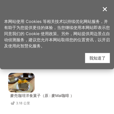
跳
到
導覽
关闭
主
桃园观光导览网
首页
>
想去的地方
>
住宿
>
丽多森林度假酒店
要
本网站使用 Cookies 等相关技术以持续优化网站服务，并
内
有助于为您提供更佳的体验，当您继续使用本网站即表示您
容
丽多森林度假酒店 周边
同意我们的 Cookie 使用政策。另外，网站提供周边景点自
区
动侦测服务，建议您允许本网站取得您的位置资讯，以开启
块
及使用此智慧化服务。
店家
我知道了
共有 114 间店家
麥売珈琲洋食菓子（原 : 麥Mai咖啡 ）
3.18 公里