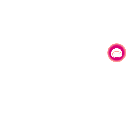
有事问小桃，一起游桃园
330206 桃园市桃园区县府路1号
电话：(03)332-2101#6209