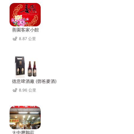
善園客家小館
8.87 公里
德意啤酒廠 (鄧爸麥酒)
8.96 公里
大中壢鵝莊