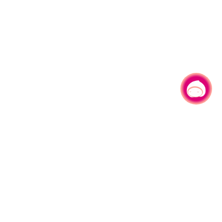
有事问小桃，一起游桃园
|
330206 桃园市桃园区县府路1号
电话：(03)332-2101#6209