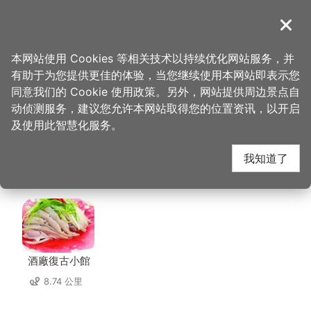
跳
到
導覽
关闭
主
桃园观光导览网
首页
>
想去的地方
>
住宿
>
丽多森林度假酒店
要
本网站使用 Cookies 等相关技术以持续优化网站服务，并
内
有助于为您提供更佳的体验，当您继续使用本网站即表示您
容
丽多森林度假酒店 周边
同意我们的 Cookie 使用政策。另外，网站提供周边景点自
区
动侦测服务，建议您允许本网站取得您的位置资讯，以开启
块
及使用此智慧化服务。
店家
我知道了
共有 114 间店家
酒廠復古小館
8.74 公里