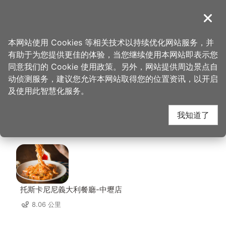
跳
到
導覽
关闭
主
桃园观光导览网
首页
>
想去的地方
>
住宿
>
丽多森林度假酒店
要
本网站使用 Cookies 等相关技术以持续优化网站服务，并
内
有助于为您提供更佳的体验，当您继续使用本网站即表示您
容
丽多森林度假酒店 周边
同意我们的 Cookie 使用政策。另外，网站提供周边景点自
区
动侦测服务，建议您允许本网站取得您的位置资讯，以开启
块
及使用此智慧化服务。
店家
我知道了
共有 114 间店家
托斯卡尼尼義大利餐廳-中壢店
8.06 公里