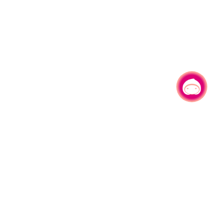
有事问小桃，一起游桃园
330206 桃园市桃园区县府路1号
电话：(03)332-2101#6209