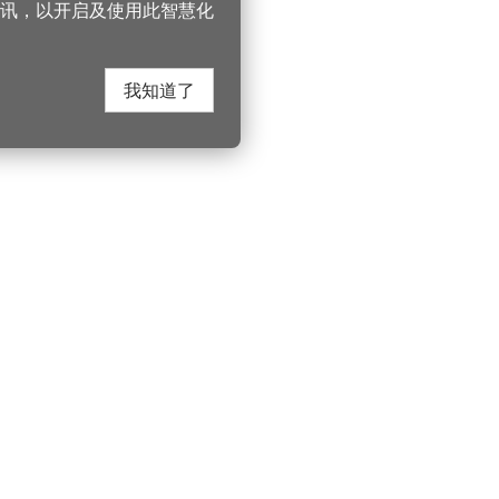
讯，以开启及使用此智慧化
我知道了
在这里找到我们
330206 桃园市桃
电话：(03)332-210
游桃园
Instagram
服务时间：週一至
园风景区管理处
YouTube
上午8:00至12:00 下
游桃园
市政信箱