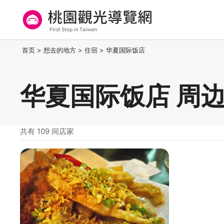
跳
到
主
要
桃园观光导览网
:::
首页
>
想去的地方
>
住宿
>
华夏国际饭店
内
容
区
华夏国际饭店 周
块
共有 109 间店家