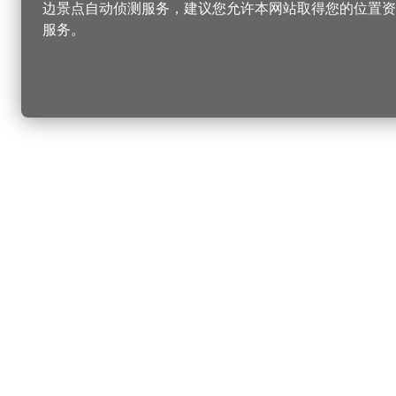
边景点自动侦测服务，建议您允许本网站取得您的位置资
服务。
更改您的语言
您可以
乐
选择语言
▼
桃
乐