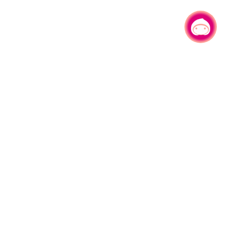
有事问小桃，一起游桃园
|
园区县府路1号
网站导览
1#6209
资讯安全政策
週五
隐私权政策
午13:00至17:00
参访人次
4,543,282