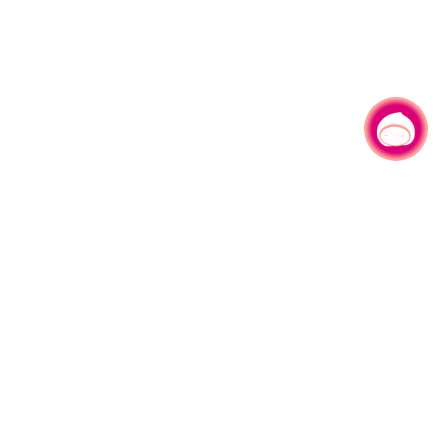
有事问小桃，一起游桃园
|
330206 桃园市桃园区县府路1号
电话：(03)332-2101#6209
服务时间：週一至週五
上午8:00至12:00 下午13:00至17:00