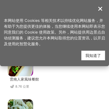
跳
到
導覽
关闭
主
桃园观光导览网
首页
>
想去的地方
>
住宿
>
嘉仕特饭店
要
本网站使用 Cookies 等相关技术以持续优化网站服务，并
内
有助于为您提供更佳的体验，当您继续使用本网站即表示您
容
同意我们的 Cookie 使用政策。另外，网站提供周边景点自
嘉仕特饭店 周边店家
区
动侦测服务，建议您允许本网站取得您的位置资讯，以开启
块
及使用此智慧化服务。
共有 248 间店家
我知道了
雲南人家風味餐館
8.76 公里