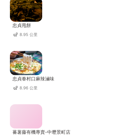
忠貞甩餅
8.95 公里
忠貞眷村口麻辣滷味
8.96 公里
蕃薯藤有機專賣-中壢景町店