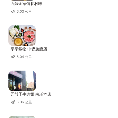
力鍛金家傳眷村味
6.03 公里
享享鍋物 中壢旗艦店
6.04 公里
匠骰子牛肉麵 南崁本店
6.06 公里