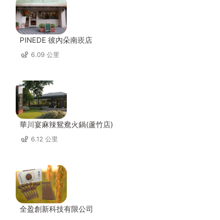
PINEDE 彼內朵南崁店
6.09 公里
華川宴麻辣鴛鴦火鍋(蘆竹店)
6.12 公里
全盈創新科技有限公司