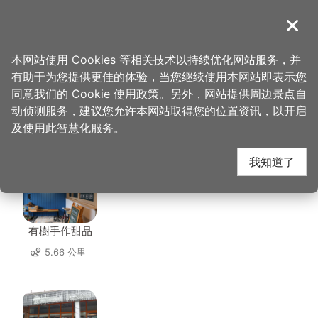
跳
到
導覽
关闭
主
桃园观光导览网
首页
>
想去的地方
>
住宿
>
嘉仕特饭店
要
本网站使用 Cookies 等相关技术以持续优化网站服务，并
内
有助于为您提供更佳的体验，当您继续使用本网站即表示您
容
同意我们的 Cookie 使用政策。另外，网站提供周边景点自
嘉仕特饭店 周边店家
区
动侦测服务，建议您允许本网站取得您的位置资讯，以开启
块
及使用此智慧化服务。
共有 248 间店家
我知道了
有樹手作甜品
5.66 公里