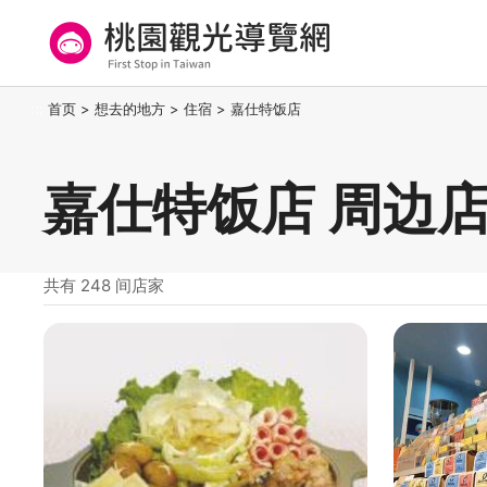
跳
到
主
要
桃园观光导览网
:::
首页
>
想去的地方
>
住宿
>
嘉仕特饭店
内
容
区
嘉仕特饭店 周边
块
共有 248 间店家