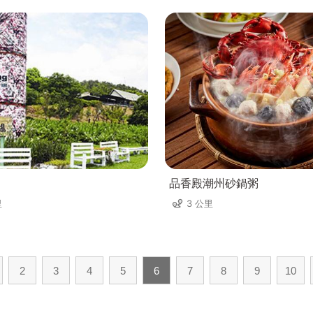
品香殿潮州砂鍋粥
里
3 公里
2
3
4
5
6
7
8
9
10