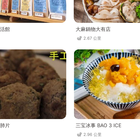
活館
大麻鍋物大有店
2.67 公里
肺片
三宝冰事 BAO 3 ICE
2.96 公里