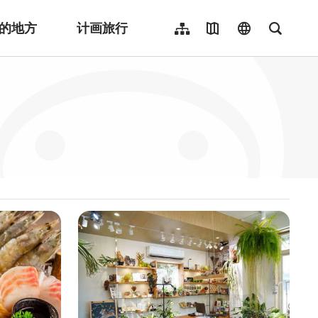
的地方
计画旅行
网站导览
地图导览
language
全文检
繁體中文
English
日本語
한국어
Indonesia
ไทย
Người việt nam