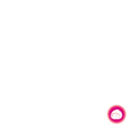
有事问小桃，一起游桃园
|