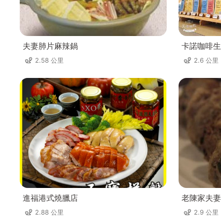
夫妻肺片麻辣鍋
卡諾咖啡生
2.58 公里
2.6 公里
進福港式燒臘店
老陳家夫妻
2.88 公里
2.9 公里