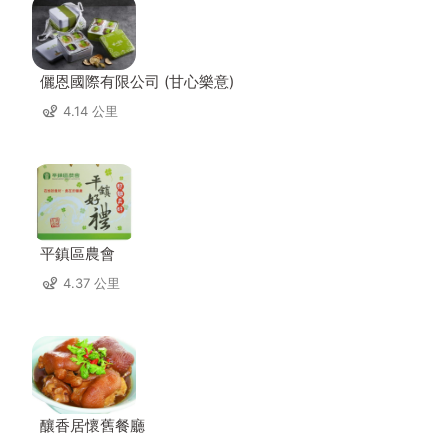
儷恩國際有限公司 (甘心樂意)
4.14 公里
平鎮區農會
4.37 公里
釀香居懷舊餐廳