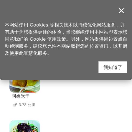
跳
到
導覽
关闭
主
桃园观光导览网
首页
>
想去的地方
>
住宿
>
伯爵商务旅店
要
本网站使用 Cookies 等相关技术以持续优化网站服务，并
内
有助于为您提供更佳的体验，当您继续使用本网站即表示您
容
同意我们的 Cookie 使用政策。另外，网站提供周边景点自
伯爵商务旅店 周边店家
区
动侦测服务，建议您允许本网站取得您的位置资讯，以开启
块
及使用此智慧化服务。
共有 303 间店家
我知道了
阿嬌米干
3.78 公里