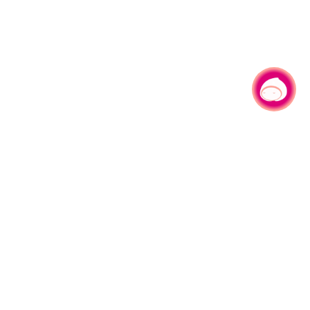
有事问小桃，一起游桃园
|
330206 桃园市桃园区县府路1号
电话：(03)332-2101#6209
服务时间：週一至週五
上午8:00至12:00 下午13:00至17:00