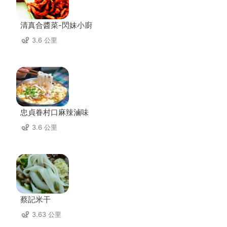
清真合醬菜-閃妹小廚
3.6 公里
忠貞眷村口麻辣滷味
3.6 公里
蔡記米干
3.63 公里