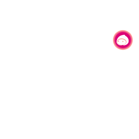
有事问小桃，一起游桃园
330206 桃园市桃园区县府路1号
电话：(03)332-2101#6209
服务时间：週一至週五
上午8:00至12:00 下午13:00至17:00