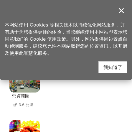
跳
到
導覽
关闭
主
桃园观光导览网
首页
>
想去的地方
>
住宿
>
伯爵商务旅店
要
本网站使用 Cookies 等相关技术以持续优化网站服务，并
内
有助于为您提供更佳的体验，当您继续使用本网站即表示您
容
同意我们的 Cookie 使用政策。另外，网站提供周边景点自
伯爵商务旅店 周边店家
区
动侦测服务，建议您允许本网站取得您的位置资讯，以开启
块
及使用此智慧化服务。
共有 303 间店家
我知道了
忠貞商圈
3.6 公里