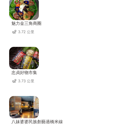
魅力金三角商圈
3.72 公里
忠貞好物市集
3.73 公里
八妹婆婆民族創藝過橋米線