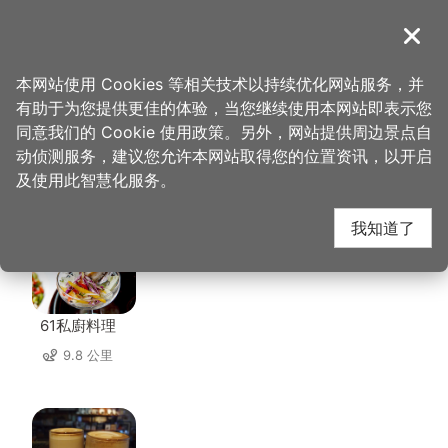
跳
到
導覽
关闭
主
桃园观光导览网
首页
>
想去的地方
>
住宿
>
伯爵商务旅店
要
本网站使用 Cookies 等相关技术以持续优化网站服务，并
内
有助于为您提供更佳的体验，当您继续使用本网站即表示您
容
同意我们的 Cookie 使用政策。另外，网站提供周边景点自
伯爵商务旅店 周边店家
区
动侦测服务，建议您允许本网站取得您的位置资讯，以开启
块
及使用此智慧化服务。
共有 303 间店家
我知道了
61私廚料理
9.8 公里