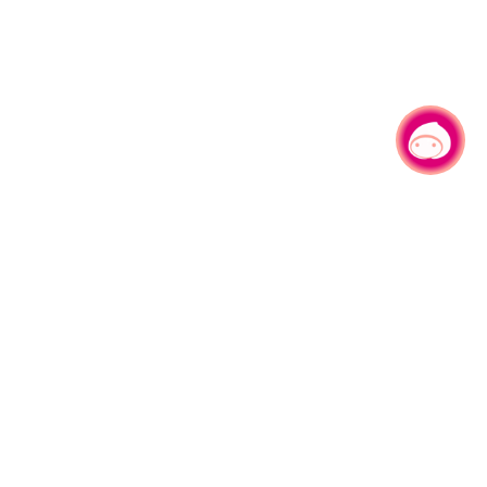
有事问小桃，一起游桃园
|
330206 桃园市桃园区县府路1号
电话：(03)332-2101#6209
服务时间：週一至週五
上午8:00至12:00 下午13:00至17:00