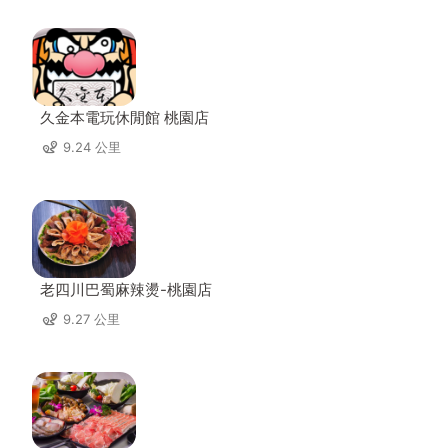
久金本電玩休閒館 桃園店
9.24 公里
老四川巴蜀麻辣燙-桃園店
9.27 公里