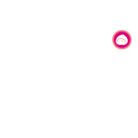
有事问小桃，一起游桃园
|
330206 桃园市桃园区县府路1号
电话：(03)332-2101#6209
服务时间：週一至週五
上午8:00至12:00 下午13:00至17:00