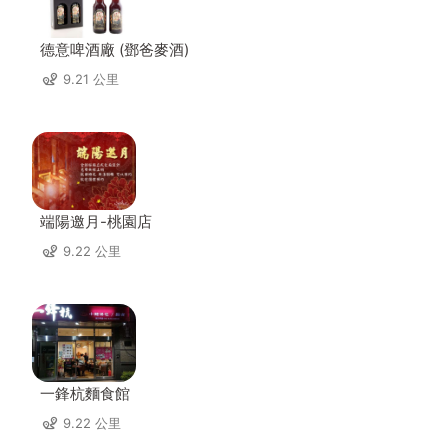
德意啤酒廠 (鄧爸麥酒)
9.21 公里
端陽邀月-桃園店
9.22 公里
一鋒杭麵食館
9.22 公里