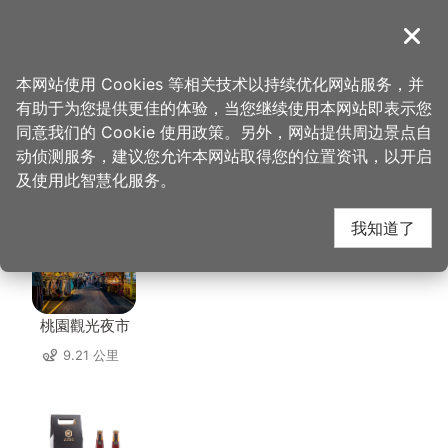
跳
到
導覽
关闭
主
桃园观光导览网
首页
>
想去的地方
>
住宿
>
伯爵商务旅店
要
本网站使用 Cookies 等相关技术以持续优化网站服务，并
内
有助于为您提供更佳的体验，当您继续使用本网站即表示您
容
同意我们的 Cookie 使用政策。另外，网站提供周边景点自
伯爵商务旅店 周边店家
区
动侦测服务，建议您允许本网站取得您的位置资讯，以开启
块
及使用此智慧化服务。
共有 303 间店家
我知道了
桃園觀光夜市
9.21 公里