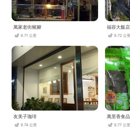
萬家老街豬腳
福容大飯店
9.71 公里
9.72 公
友美子珈琲
萬里香食品
9.74 公里
9.77 公