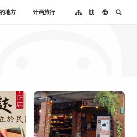
的地方
计画旅行
网站导览
地图导览
language
全文检
繁體中文
English
日本語
한국어
Indonesia
ไทย
Người việt nam