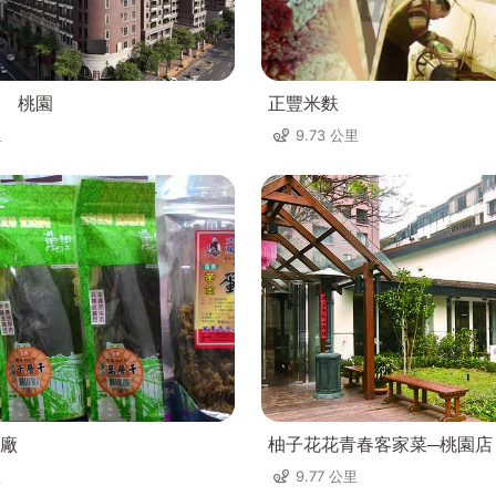
 桃園
正豐米麩
里
9.73 公里
廠
柚子花花青春客家菜─桃園店
里
9.77 公里