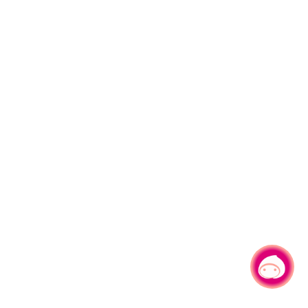
有事问小桃，一起游桃园
|