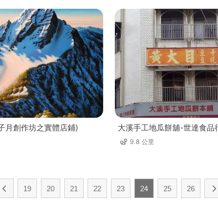
(子月創作坊之實體店鋪)
大溪手工地瓜餅舖-世達食品
9.8 公里
19
20
21
22
23
24
25
26