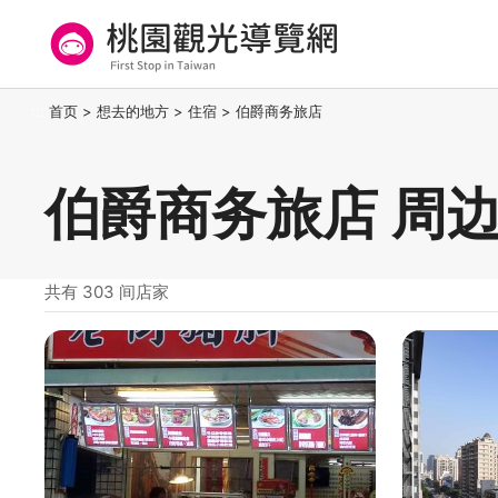
跳
到
主
要
桃园观光导览网
:::
首页
>
想去的地方
>
住宿
>
伯爵商务旅店
内
容
区
伯爵商务旅店 周
块
共有 303 间店家