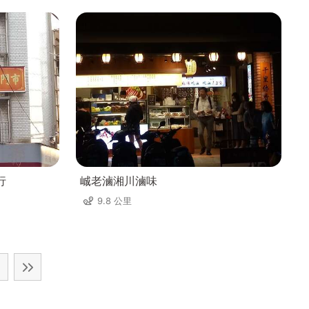
行
峸老滷湘川滷味
9.8 公里