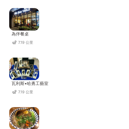
為伴餐桌
7.19 公里
瓦利斯•哈勇工藝室
7.19 公里