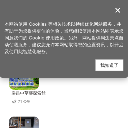
跳
到
導覽
关闭
主
桃园观光导览网
首页
>
想去的地方
>
住宿
>
米淇旅店
要
本网站使用 Cookies 等相关技术以持续优化网站服务，并
内
有助于为您提供更佳的体验，当您继续使用本网站即表示您
容
同意我们的 Cookie 使用政策。另外，网站提供周边景点自
米淇旅店 周边店家
区
动侦测服务，建议您允许本网站取得您的位置资讯，以开启
块
及使用此智慧化服务。
共有 274 间店家
我知道了
勝昌中草藥探索館
7.1 公里