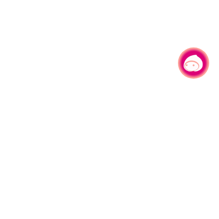
有事问小桃，一起游桃园
|
330206 桃园市桃园区县府路1号
电话：(03)332-2101#6209
服务时间：週一至週五
上午8:00至12:00 下午13:00至17:00