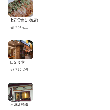
七彩雲南(八德店)
7.31 公里
日光食堂
7.32 公里
阿燁紅麵線