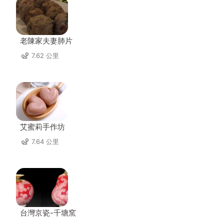
老陳家夫妻肺片
7.62 公里
艾蜜莉手作坊
7.64 公里
台灣京瓷-千塘窯