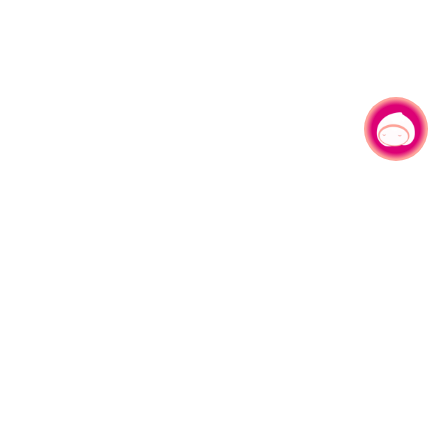
有事问小桃，一起游桃园
|
330206 桃园市桃园区县府路1号
电话：(03)332-2101#6209
服务时间：週一至週五
上午8:00至12:00 下午13:00至17:00