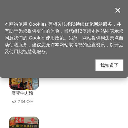
跳
到
導覽
关闭
主
桃园观光导览网
首页
>
想去的地方
>
住宿
>
米淇旅店
要
本网站使用 Cookies 等相关技术以持续优化网站服务，并
内
有助于为您提供更佳的体验，当您继续使用本网站即表示您
容
同意我们的 Cookie 使用政策。另外，网站提供周边景点自
米淇旅店 周边店家
区
动侦测服务，建议您允许本网站取得您的位置资讯，以开启
块
及使用此智慧化服务。
共有 274 间店家
我知道了
廣豐牛肉麵
7.34 公里