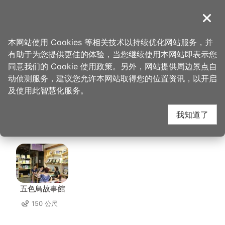
跳
到
導覽
关闭
主
桃园观光导览网
首页
>
想去的地方
>
住宿
>
乐木居河岸行馆
要
本网站使用 Cookies 等相关技术以持续优化网站服务，并
内
有助于为您提供更佳的体验，当您继续使用本网站即表示您
容
乐木居河岸行馆 周边店
同意我们的 Cookie 使用政策。另外，网站提供周边景点自
区
动侦测服务，建议您允许本网站取得您的位置资讯，以开启
块
及使用此智慧化服务。
家
我知道了
共有 228 间店家
五色鳥故事館
150 公尺