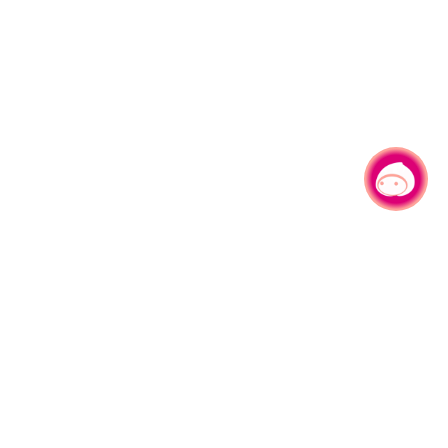
有事问小桃，一起游桃园
330206 桃园市桃园区县府路1号
电话：(03)332-2101#6209