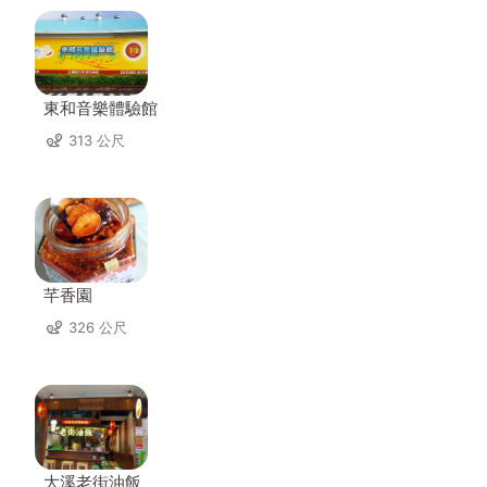
東和音樂體驗館
313 公尺
芊香園
326 公尺
大溪老街油飯