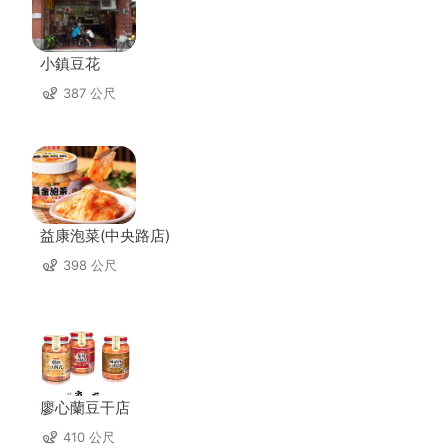
小鎮豆花
387 公尺
益康泡菜(中央路店)
398 公尺
廖心蘭豆干店
410 公尺