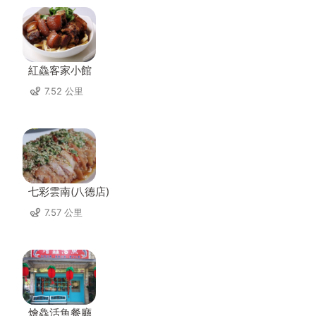
紅鱻客家小館
7.52 公里
七彩雲南(八德店)
7.57 公里
燴鱻活魚餐廳