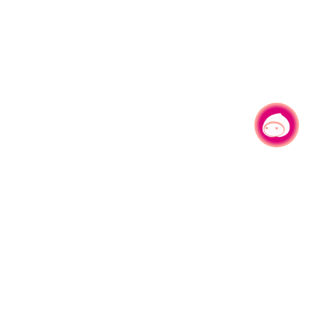
有事问小桃，一起游桃园
|
330206 桃园市桃园区县府路1号
电话：(03)332-2101#6209