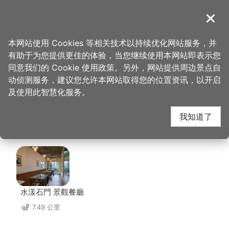
跳
到
導覽
关闭
主
桃园观光导览网
首页
>
想去的地方
>
住宿
>
乐木居河岸行馆
要
本网站使用 Cookies 等相关技术以持续优化网站服务，并
内
有助于为您提供更佳的体验，当您继续使用本网站即表示您
容
乐木居河岸行馆 周边店
同意我们的 Cookie 使用政策。另外，网站提供周边景点自
区
动侦测服务，建议您允许本网站取得您的位置资讯，以开启
块
及使用此智慧化服务。
家
我知道了
共有 228 间店家
水漾石門 景觀餐廳
7.49 公里