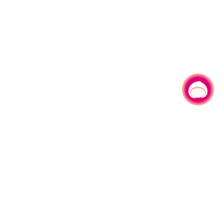
有事问小桃，一起游桃园
330206 桃园市桃园区县府路1号
电话：(03)332-2101#6209