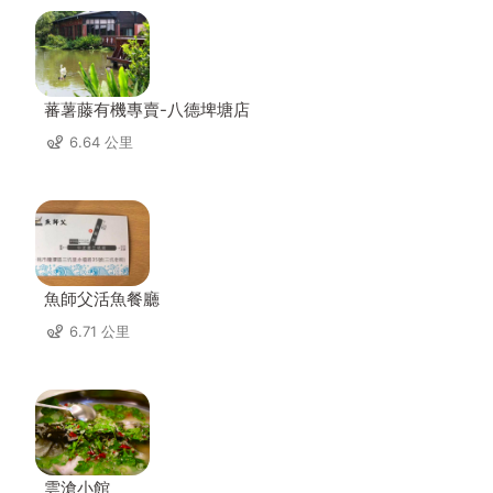
蕃薯藤有機專賣-八德埤塘店
6.64 公里
魚師父活魚餐廳
6.71 公里
雲滄小館