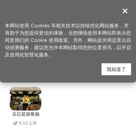
跳
到
導覽
关闭
主
桃园观光导览网
首页
>
想去的地方
>
住宿
>
乐木居河岸行馆
要
本网站使用 Cookies 等相关技术以持续优化网站服务，并
内
有助于为您提供更佳的体验，当您继续使用本网站即表示您
容
乐木居河岸行馆 周边店
同意我们的 Cookie 使用政策。另外，网站提供周边景点自
区
动侦测服务，建议您允许本网站取得您的位置资讯，以开启
块
及使用此智慧化服务。
家
我知道了
共有 228 间店家
采莊庭園餐廳
6.53 公里