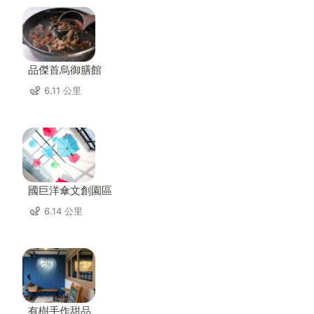
品傑首烏御膳館
6.11 公里
國巨洋傘文創園區
6.14 公里
有樹手作甜品