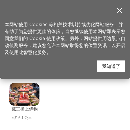
跳
到
導覽
关闭
主
桃园观光导览网
首页
>
想去的地方
>
住宿
>
艾尔芙公园行旅
要
本网站使用 Cookies 等相关技术以持续优化网站服务，并
内
有助于为您提供更佳的体验，当您继续使用本网站即表示您
容
艾尔芙公园行旅 周边店
同意我们的 Cookie 使用政策。另外，网站提供周边景点自
区
动侦测服务，建议您允许本网站取得您的位置资讯，以开启
块
及使用此智慧化服务。
家
我知道了
共有 212 间店家
藏王極上鍋物
6.1 公里