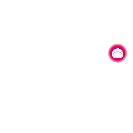
有事问小桃，一起游桃园
|
330206 桃园市桃园区县府路1号
电话：(03)332-2101#6209