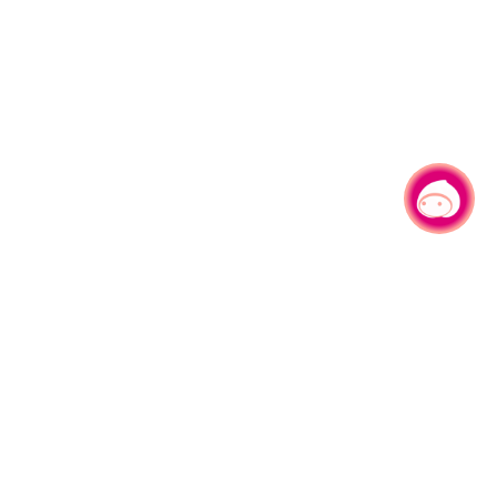
有事问小桃，一起游桃园
|
330206 桃园市桃园区县府路1号
电话：(03)332-2101#6209