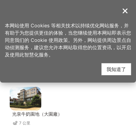
跳
到
導覽
关闭
主
桃园观光导览网
首页
>
想去的地方
>
住宿
>
艾尔芙公园行旅
要
本网站使用 Cookies 等相关技术以持续优化网站服务，并
内
有助于为您提供更佳的体验，当您继续使用本网站即表示您
容
艾尔芙公园行旅 周边店
同意我们的 Cookie 使用政策。另外，网站提供周边景点自
区
动侦测服务，建议您允许本网站取得您的位置资讯，以开启
块
及使用此智慧化服务。
家
我知道了
共有 212 间店家
光泉牛奶園地（大園廠）
7 公里