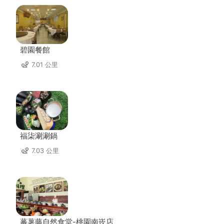
碧園餐館
7.01 公里
福柒涮涮鍋
7.03 公里
蕃薯藤自然食堂-桃園南崁店