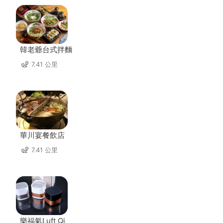
韓老爺台式拌麵
7.41 公里
華川宴餐飲店
7.41 公里
樂福氣Luft Qi