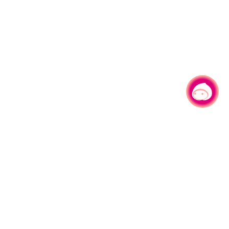
有事问小桃，一起游桃园
330206 桃园市桃园区县府路1号
电话：(03)332-2101#6209