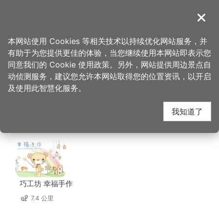
跳
到
導覽
关闭
主
桃园观光导览网
首页
>
想去的地方
>
住宿
>
艾尔芙公园行旅
要
本网站使用 Cookies 等相关技术以持续优化网站服务，并
内
有助于为您提供更佳的体验，当您继续使用本网站即表示您
容
艾尔芙公园行旅 周边店
同意我们的 Cookie 使用政策。另外，网站提供周边景点自
区
动侦测服务，建议您允许本网站取得您的位置资讯，以开启
块
及使用此智慧化服务。
家
我知道了
共有 212 间店家
巧工坊 幸福手作
7.4 公里