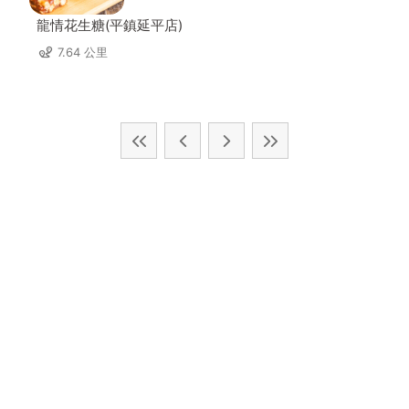
龍情花生糖(平鎮延平店)
7.64 公里