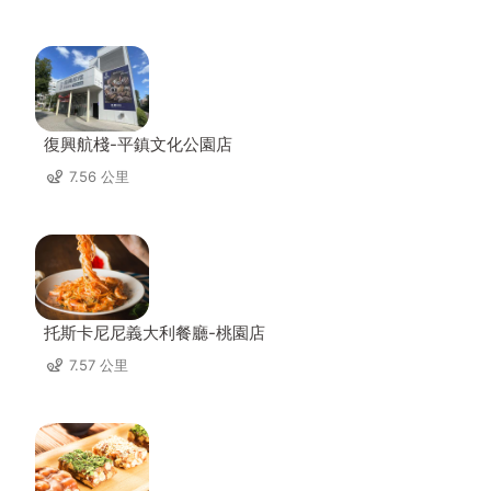
復興航棧-平鎮文化公園店
7.56 公里
托斯卡尼尼義大利餐廳-桃園店
7.57 公里