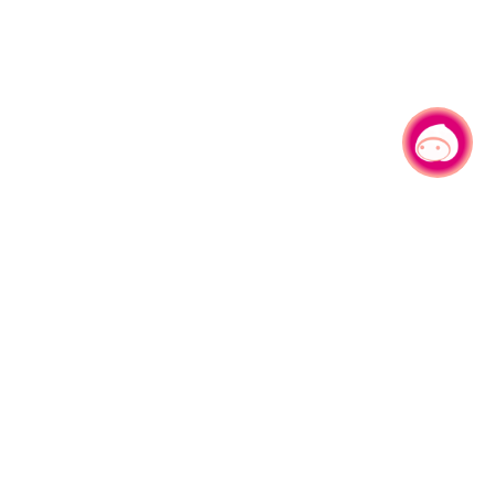
有事问小桃，一起游桃园
|
330206 桃园市桃园区县府路1号
电话：(03)332-2101#6209
服务时间：週一至週五
上午8:00至12:00 下午13:00至17:00