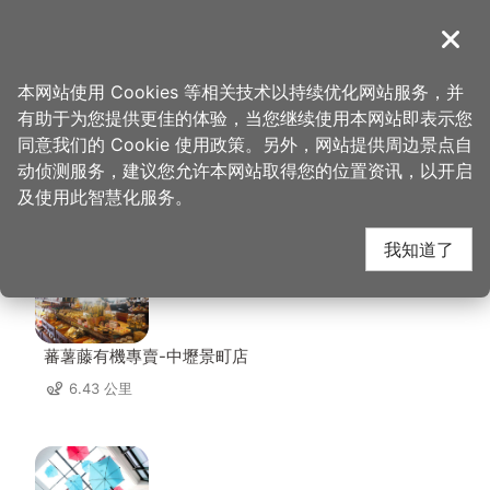
跳
到
導覽
关闭
主
桃园观光导览网
首页
>
想去的地方
>
住宿
>
和阳行馆
要
本网站使用 Cookies 等相关技术以持续优化网站服务，并
内
有助于为您提供更佳的体验，当您继续使用本网站即表示您
容
同意我们的 Cookie 使用政策。另外，网站提供周边景点自
和阳行馆 周边店家
区
动侦测服务，建议您允许本网站取得您的位置资讯，以开启
块
及使用此智慧化服务。
共有 237 间店家
我知道了
蕃薯藤有機專賣-中壢景町店
6.43 公里