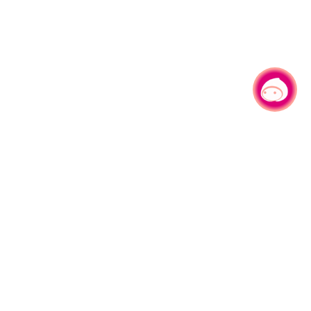
有事问小桃，一起游桃园
|
330206 桃园市桃园区县府路1号
电话：(03)332-2101#6209
服务时间：週一至週五
上午8:00至12:00 下午13:00至17:00