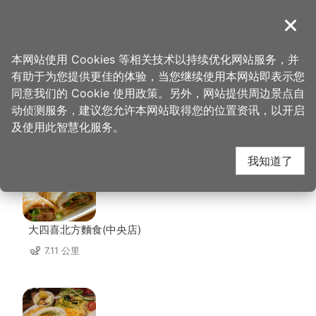
跳
到
導覽
关闭
主
桃园观光导览网
首页
>
想去的地方
>
住宿
>
和阳行馆
要
本网站使用 Cookies 等相关技术以持续优化网站服务，并
内
有助于为您提供更佳的体验，当您继续使用本网站即表示您
容
同意我们的 Cookie 使用政策。另外，网站提供周边景点自
和阳行馆 周边店家
区
动侦测服务，建议您允许本网站取得您的位置资讯，以开启
块
及使用此智慧化服务。
共有 237 间店家
我知道了
大四喜北方麵食(中央店)
7.11 公里