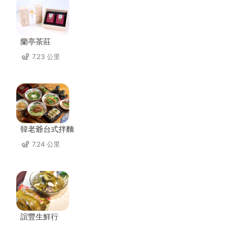
蘭亭茶莊
7.23 公里
韓老爺台式拌麵
7.24 公里
誼豐生鮮行