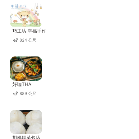
巧工坊 幸福手作
824 公尺
好咖THAI
889 公尺
劉媽媽菜包店