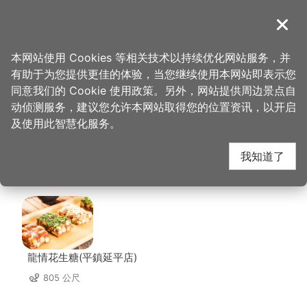
跳
到
導覽
关闭
主
桃园观光导览网
首页
>
想去的地方
>
住宿
>
长缇都会商务旅馆
要
本网站使用 Cookies 等相关技术以持续优化网站服务，并
内
有助于为您提供更佳的体验，当您继续使用本网站即表示您
容
长缇都会商务旅馆 周边
同意我们的 Cookie 使用政策。另外，网站提供周边景点自
区
动侦测服务，建议您允许本网站取得您的位置资讯，以开启
块
及使用此智慧化服务。
店家
我知道了
共有 292 间店家
龍情花生糖(平鎮延平店)
805 公尺