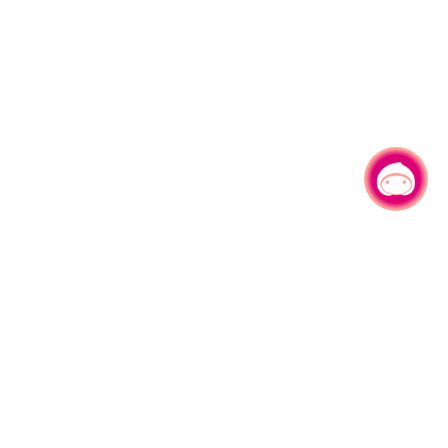
有事问小桃，一起游桃园
330206 桃园市桃园区县府路1号
电话：(03)332-2101#6209