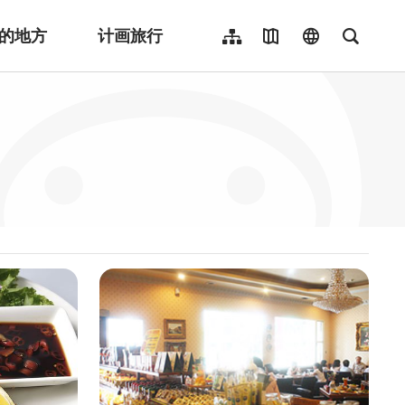
的地方
计画旅行
网站导览
地图导览
language
全文检
繁體中文
English
日本語
한국어
Indonesia
ไทย
Người việt nam