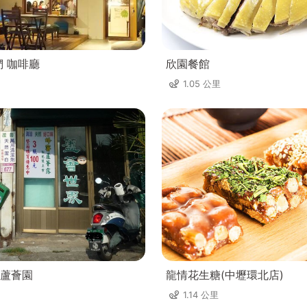
們 咖啡廳
欣園餐館
1.05 公里
蘆薈園
龍情花生糖(中壢環北店)
1.14 公里