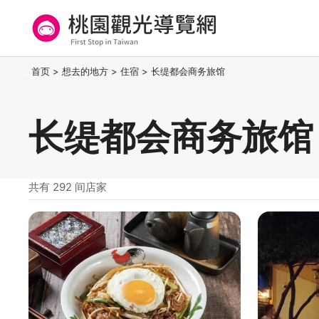
跳
到
主
要
桃园观光导览网
:::
首页
>
想去的地方
>
住宿
>
长缇都会商务旅馆
内
容
区
长缇都会商务旅馆
块
共有 292 间店家