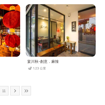
宴川秋-創意．麻辣
1.23 公里
11