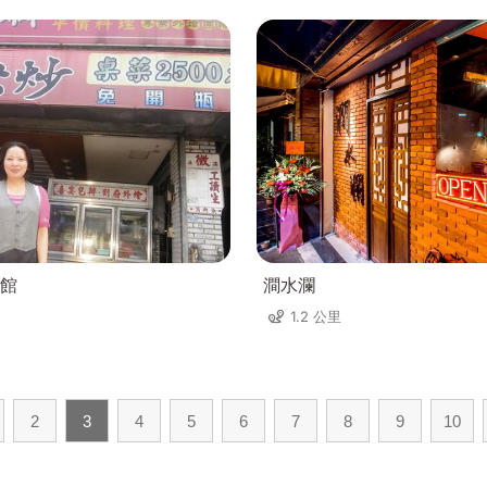
館
澗水瀾
1.2 公里
2
3
4
5
6
7
8
9
10