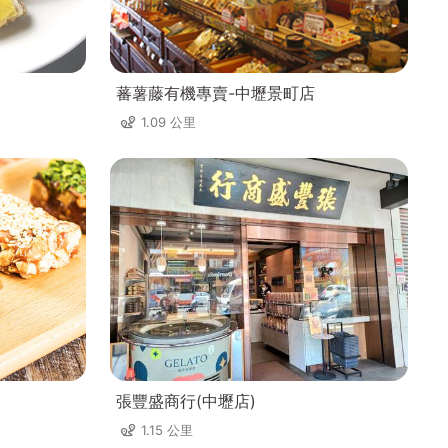
蕃薯藤有機專賣-中壢景町店
1.09 公里
張豐盛商行(中壢店)
1.15 公里